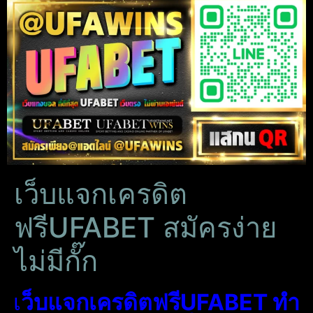
เว็บแจกเครดิต
ฟรีUFABET สมัครง่าย
ไม่มีกั๊ก
เ
ว็บแจกเครดิตฟรีUFABET
ทำ