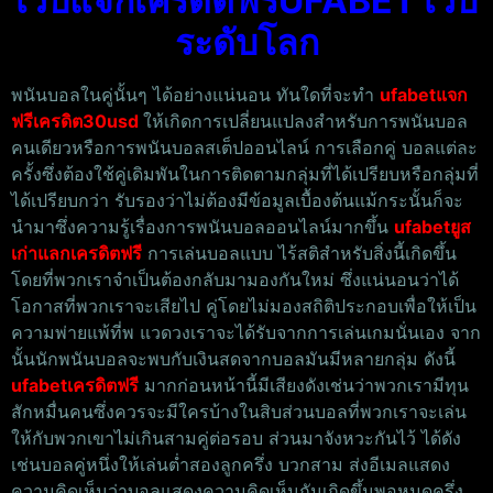
เว็บแจกเครดิตฟรีUFABET เว็บ
ระดับโลก
พนันบอลในคู่นั้นๆ ได้อย่างแน่นอน ทันใดที่จะทำ
ufabetแจก
ฟรีเครดิต30usd
ให้เกิดการเปลี่ยนแปลงสำหรับการพนันบอล
คนเดียวหรือการพนันบอลสเต็ปออนไลน์ การเลือกคู่ บอลแต่ละ
ครั้งซึ่งต้องใช้คู่เดิมพันในการติดตามกลุ่มที่ได้เปรียบหรือกลุ่มที่
ได้เปรียบกว่า รับรองว่าไม่ต้องมีข้อมูลเบื้องต้นแม้กระนั้นก็จะ
นำมาซึ่งความรู้เรื่องการพนันบอลออนไลน์มากขึ้น
ufabetยูส
เก่าแลกเครดิตฟรี
การเล่นบอลแบบ ไร้สติสำหรับสิ่งนี้เกิดขึ้น
โดยที่พวกเราจำเป็นต้องกลับมามองกันใหม่ ซึ่งแน่นอนว่าได้
โอกาสที่พวกเราจะเสียไป คู่โดยไม่มองสถิติประกอบเพื่อให้เป็น
ความพ่ายแพ้ที่พ แวดวงเราจะได้รับจากการเล่นเกมนั่นเอง จาก
นั้นนักพนันบอลจะพบกับเงินสดจากบอลมันมีหลายกลุ่ม ดังนี้
ufabetเครดิตฟรี
มากก่อนหน้านี้มีเสียงดังเช่นว่าพวกเรามีทุน
สักหมื่นคนซึ่งควรจะมีใครบ้างในสิบส่วนบอลที่พวกเราจะเล่น
ให้กับพวกเขาไม่เกินสามคู่ต่อรอบ ส่วนมาจังหวะกันไว้ ได้ดัง
เช่นบอลคู่หนึ่งให้เล่นต่ำสองลูกครึ่ง บวกสาม ส่งอีเมลแสดง
ความคิดเห็นว่าบอลแสดงความคิดเห็นกันเกิดขึ้นพอหมดครึ่ง