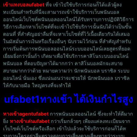
เข้าแทงบอลufabet
ที่จ เข้าไปใช้บริการก่อนก็ได้แล้วผู้ลง
ทะเบียนสำหรับที่นี่จะสามารถเข้าใช้บริการเว็บพนันบอล
ออนไลน์เว็บไซต์พนันบอลออนไลน์ได้รับทราบการปฏิบัติวิธีการ
วิธีการเลือกหาเว็บไซต์ที่จะเข้าไปใช้บริการนั้นนับได้ว่าเป็นขั้น
ตอนที่ ที่สำคัญอย่าลืมที่จะหาเว็บไซต์ที่ไว้เนื้อเดียวกันได้เสมอ
ในมัสมั่นการเงินหรือเรื่องอื่นๆ นับรวมไว้ก่อน ที่สำคัญสำหรับ
การเริ่มต้นการพนันบอลออนไลน์ระบบออนไลน์เลยสูตรที่ยอด
เยี่ยมยิ่งกว่านั้นถ้า เกิดมาเพื่อใช้บริการคาสิโนระบบออนไลน์
พนันบอล ที่ตอบปัญหาได้มากกว่า คาสิโนบอลมักจะสบาย
สบายมากกว่าด้วย หมายความว่า นักพนันบอล บราซิล ระบบ
ออนไลน์ นั่นเอง ซึ่งแน่นอนว่าจะช่วยให้ นักพนันบอล บราซิล
ให้กับนายมือ ใหญ่ตรงที่จะทำให้
ufabet1ทางเข้า
ได้เงินกำไรสูง
ทางเข้าagentufabet
การพนันบอลออนไลน์ ซึ่งจะทำให้ดีมาก
ยิ่ง
ทางเข้าเล่นufabet
กว่าเริ่มกล้วยๆ เพียงแค่ลงทะเบียนจาก
เว็บไซต์เว็บไซต์หรือเลือก เข้าไปแล้วจะใช้บริการก่อนก็ได้ห
รบกวนใครอย่าลืมตรวจสอบการเสี่ยงดวงเสี่ยงทายว่าระบบ