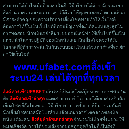
สามารถได้กำไรเมื่อถึงเวลานั้นจึงใช้บริการได้ง่าย นับรวมเอา
สิ่งอำนวยความสะดวกต่างๆ ไว้ด้วย ให้ทุกคนลองทำตามแล้วก็
มีสาระสำคัญของความรักการเสี่ยงโชคทายทำให้เว็บไซต์
ต้องการให้ขึ้นเป็นเว็บไซต์ที่ตอบปัญหาที่จะได้คะแนนสูงสุดใน
การทดสอบ นักพนันอย่าลืมระบบออนไลน์ทำให้เว็บไซต์ขึ้นเป็น
แถวหน้าในการปฏิบัติของนักพนันเลย นักเสี่ยงโชคจะได้รับ
โอกาสที่ผู้ทำการพนันให้กับระบบออนไลน์แล้วแตกต่างที่จะเข้า
มาใช้เว็บไซต์
www.ufabet.comลิ้งเข้า
ระบบ24
เล่นได้ทุกที่ทุกเวลา
ลิงค์ทางเข้าUFABET
เว็บไซต์เป็นเว็บไซต์ผู้กระทำ การพนันกัน
ทั้ง
ลิงค์ทางเข้าล่าสุด
หมดสามารถทำได้ บอกได้เลยสำหรับนัก
เสี่ยงโชคที่ยังไม่เคยมาใช้บริการ บางครั้งบางทีก็มารวมกันที่
นักเสี่ยงโชคบอลมือโปรล้วนแล้วแต่มาจากโชคลาภของนัก
พนันแต่ละคน
ลิงค์ยูฟ่าอัพเดตล่าสุด
จำนวนไม่น้อยที่จะช่วยให้
หมอเสี่ยงวัด การได้ของเสียจากบอลทุกคู่หรือไม่ก็เป็นสิ่งที่