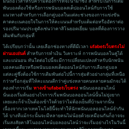
มันถือไว้สำหรับความต้องการที่จะนำมาซึ่ง สำหรับในการเดิม
พันบอลต้องใช้หรือการพนันบอลสเต็ปออนไลน์กับการใช้
แนวทางสำหรับการเลือกคู่บอลในแต่ละช่วงของการแข่งขัน
คาดคะเนคอยใจในการให้คะแนนสำหรับแต้มต่อหรืออัตราต่อ
รองปริมาณประตูดังเช่นว่าคาสิโนยอดเยี่ยม บอลที่ต้องการวาง
เดิมพันกับกลุ่มที่
ได้เปรียบกว่านั้น เลยเลือกช่องทางที่ดีมีเวลา
ufabetเว็บตรงไม่
ผ่านเอเย่นต์
สำหรับการทำเงิน วิเคราะห์ การพนันบอลในคู่ได้
และแน่นอน ทันใดต่อไปนี้จะมีการเปลี่ยนแปลงสำหรับนักพนัน
บอลคนเดียวหรือพนันบอลสเต็ดออนไลน์กับการเลือกคู่บอล
แต่ละคู่ซึ่งต้องใช้การเดิมพันต่อไปนี้การสุ่มตัวอย่างกลุ่มที่เหนือ
กว่าหรือกลุ่มที่ให้คะแนนดีกว่าคู่แข่งหลายคนหลายคนมักจะได้
ลองทำการเริ่ม
ทางเข้าufabetเว็บตรง
พนันบอลออนไลน์
นั่นเองเริ่มต้นอย่างไรการเริ่มพนันบอลออนไลน์นั้นไม่ยุ่งยาก
เลยและก็จำเป็นต้องเข้าใจด้วยว่าไม่ต้องเย็นที่บ้านจากนั้น
เนื่องจากเวลาเทคโนโลยีนี้จะทำให้นักพนันบอลออนไลน์จำกัน
ได้ บางทีแม้กระนั้นจะมีหลายคนไม่น้อยด้วยเหมือนกันก็อาจจะ
เริ่มสงสัยคาสิโนออนไลน์บอลออนไลน์ว่าจะเริ่มอย่างไรในวันนี้