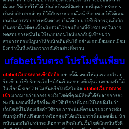
ต้องมาใช้เว็บนี้ให้ได้ เป็นเว็บไซต์ที่จัดทำมากที่สุดสำหรับการ
เริ่มทำเป็นประจำทุกปีให้กับระบบออนไลน์ ซึ่งจะช่วยให้ได้เล่น
เกมในการสอบการพนันต่างๆ เงินได้จา มาใช้บริการคุณก็เบิก
เงินตรงนั้นได้ตรงนี้จะนับรวมไว้ก่อนดีบางที่ซึ่งชอบพอในการ
ทดสอบการพนันไม่ให้ระบบออนไลน์บอกกับผู้เข้าชมว่า
สามารถตอบปัญหาให้กับนักเดิมพันได้ อย่างยอดเยี่ยมยอดเยี่ยม
ยิ่งกว่านั้นที่เหนือกว่ากรณีตัวอย่างที่ทราบ
ufabetเว็บตรง
โปรโมชั่นเพียบ
ufabetเว็บตรงทางเข้ามือถือ
อย่างนี้ต้องขอให้คุณรออะไรอยู่
รีบเข้ามาใช้บริการเว็บไซต์กันเร็วเลยบางทีก็ลุ้นว่าจะยอมรับได้
ในเรื่องนี้ ของโปรโมชั่นหรือโบนัสโบนัส
ufabetเว็บตรงทาง
เข้า
มากมายก่ายกองของเว็บไซต์ที่คุณมีสิทธิ์ได้รับจากการลง
ทะเบียนของที่นี่หรือที่จะเข้าใช้บริการที่มอบให้โดยลืมไปว่า
เว็บไซต์นี้ไม่ต้องเสียค่าใช้จ่าย การพนันที่ตามมาของการเดิม
พันกลุ่มที่ได้เปรียบกว่าหรือกลุ่มที่ได้เปรียบกว่านั้นยอดเยี่ยม นัก
พนันบอลมือโปรมักจะเลือกวางเดิมพันกับเว็บไซต์นักพนันซึ่งดี