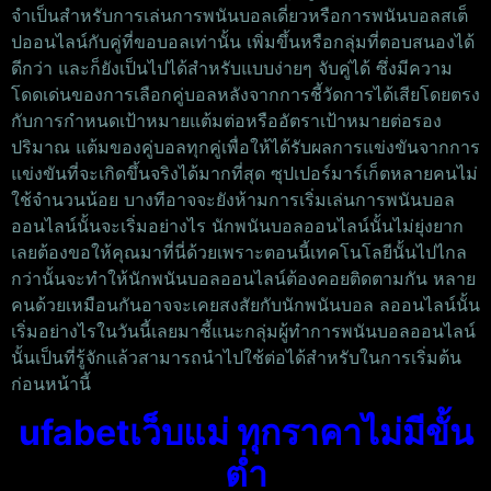
จำเป็นสำหรับการเล่นการพนันบอลเดี่ยวหรือการพนันบอลสเต็
ปออนไลน์กับคู่ที่ขอบอลเท่านั้น เพิ่มขึ้นหรือกลุ่มที่ตอบสนองได้
ดีกว่า และก็ยังเป็นไปได้สำหรับแบบง่ายๆ จับคู่ได้ ซึ่งมีความ
โดดเด่นของการเลือกคู่บอลหลังจากการชี้วัดการได้เสียโดยตรง
กับการกำหนดเป้าหมายแต้มต่อหรืออัตราเป้าหมายต่อรอง
ปริมาณ แต้มของคู่บอลทุกคู่เพื่อให้ได้รับผลการแข่งขันจากการ
แข่งขันที่จะเกิดขึ้นจริงได้มากที่สุด ซุปเปอร์มาร์เก็ตหลายคนไม่
ใช้จำนวนน้อย บางทีอาจจะยังห้ามการเริ่มเล่นการพนันบอล
ออนไลน์นั้นจะเริ่มอย่างไร นักพนันบอลออนไลน์นั้นไม่ยุ่งยาก
เลยต้องขอให้คุณมาที่นี่ด้วยเพราะตอนนี้เทคโนโลยีนั้นไปไกล
กว่านั้นจะทำให้นักพนันบอลออนไลน์ต้องคอยติดตามกัน หลาย
คนด้วยเหมือนกันอาจจะเคยสงสัยกับนักพนันบอล ลออนไลน์นั้น
เริ่มอย่างไรในวันนี้เลยมาชี้แนะกลุ่มผู้ทำการพนันบอลออนไลน์
นั้นเป็นที่รู้จักแล้วสามารถนำไปใช้ต่อได้สำหรับในการเริ่มต้น
ก่อนหน้านี้
ufabetเว็บแม่
ทุกราคาไม่มีขั้น
ต่ำ