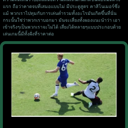
แรก ถือว่าคาดจบที่เสมอแบบไม่ มีประตูสูตร คาสิโนเมอร์ซึ่ง
แม้ พวกเราไปทุมกับการเล่นต่ำรวมทั้งอะไรมันเกิดขึ้นที่นั่น
กระนั้นใช่ว่าพวกเราบอกมา มันจะเสี่ยงทั้งผองแนะนำว่า เอา
เข้าจริงๆเป็นพวกเราจะไม่ได้ เสี่ยงได้หลายๆแบบประกอบด้วย
เล่นเกมนี้มีทั้งฝั่งที่ราคาต่อ